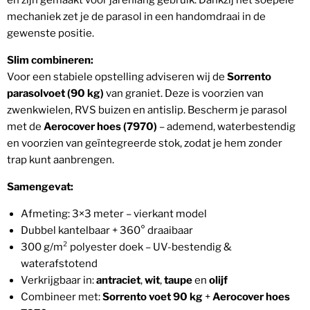
en zijn gemaakt voor jarenlang gebruik. Dankzij het soepele
mechaniek zet je de parasol in een handomdraai in de
gewenste positie.
Slim combineren:
Voor een stabiele opstelling adviseren wij de
Sorrento
parasolvoet (90 kg)
van graniet. Deze is voorzien van
zwenkwielen, RVS buizen en antislip. Bescherm je parasol
met de
Aerocover hoes (7970)
– ademend, waterbestendig
en voorzien van geïntegreerde stok, zodat je hem zonder
trap kunt aanbrengen.
Samengevat:
Afmeting: 3×3 meter – vierkant model
Dubbel kantelbaar + 360° draaibaar
300 g/m² polyester doek – UV-bestendig &
waterafstotend
Verkrijgbaar in:
antraciet
,
wit
,
taupe
en
olijf
Combineer met:
Sorrento voet 90 kg
+
Aerocover hoes