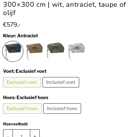
300×300 cm | wit, antraciet, taupe of
olijf
Huidige prijs
€579,-
Kleur:
Antraciet
Voet:
Exclusief voet
Exclusief voet
Inclusief voet
Hoes:
Exclusief hoes
Exclusief hoes
Inclusief hoes
Hoeveelheid