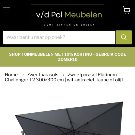
Menu
Winke
bekijk
SHOP TUINMEUBELEN MET 10% KORTING - GEBRUIK CODE
ZOMER10
Home
Zweefparasols
Zweefparasol Platinum
Challenger T2 300×300 cm | wit, antraciet, taupe of olijf