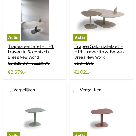
Actie
Actie
Trapea eettafel – HPL
Trapea Salontafelset –
travertin & conisch
HPL Travertin & Beige -
antraciet frame - Bree's
Bree's New World
Bree's New World
Bree's New World
New World
Oorspronkelijke
Oorspronkelijke
Oorspronkelijke
€2.820,00
-
€3.110,00
€1.074,00
prijs
prijs
prijs
Huidige
€2.679,-
€1.021,-
prijs
Vergelijken
Vergelijken
Actie
Actie