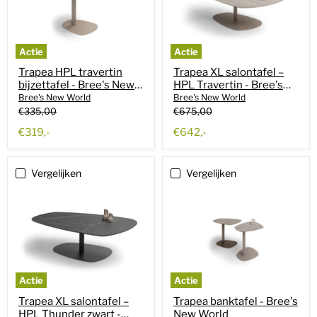
Actie
Actie
Trapea HPL travertin
Trapea XL salontafel –
bijzettafel - Bree's New
HPL Travertin - Bree's
World
New World
Bree's New World
Bree's New World
Oorspronkelijke
Oorspronkelijke
€335,00
€675,00
prijs
prijs
Huidige
Huidige
€319,-
€642,-
prijs
prijs
Vergelijken
Vergelijken
Actie
Actie
Trapea XL salontafel –
Trapea banktafel - Bree's
HPL Thunder zwart -
New World