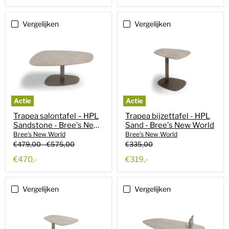
prijs
prijs
Vergelijken
Vergelijken
Actie
Actie
Trapea salontafel – HPL
Trapea bijzettafel - HPL
Sandstone - Bree's New
Sand - Bree's New World
World
Bree's New World
Bree's New World
Oorspronkelijke
Oorspronkelijke
Oorspronkelijke
€479,00
-
€575,00
€335,00
prijs
prijs
prijs
Huidige
€470,-
€319,-
prijs
Vergelijken
Vergelijken