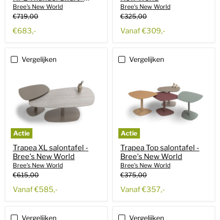
Bree's New World
Bree's New World
Bree's New World
Oorspronkelijke
Oorspronkelijke
€719,00
€325,00
prijs
prijs
Huidige
Huidige
€683,-
Vanaf
€309,-
prijs
prijs
Vergelijken
Vergelijken
Actie
Actie
Trapea XL salontafel -
Trapea Top salontafel -
Bree's New World
Bree's New World
Bree's New World
Bree's New World
Oorspronkelijke
Oorspronkelijke
€615,00
€375,00
prijs
prijs
Huidige
Huidige
Vanaf
€585,-
Vanaf
€357,-
prijs
prijs
Vergelijken
Vergelijken