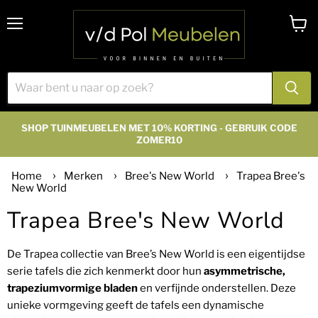
Menu
Winke
bekijk
SHOP TUINMEUBELEN MET 10% KORTING - GEBRUIK CODE
ZOMER10
Home
Merken
Bree's New World
Trapea Bree's
New World
Trapea Bree's New World
De Trapea collectie van Bree’s New World is een eigentijdse
serie tafels die zich kenmerkt door hun
asymmetrische,
trapeziumvormige bladen
en verfijnde onderstellen. Deze
unieke vormgeving geeft de tafels een dynamische