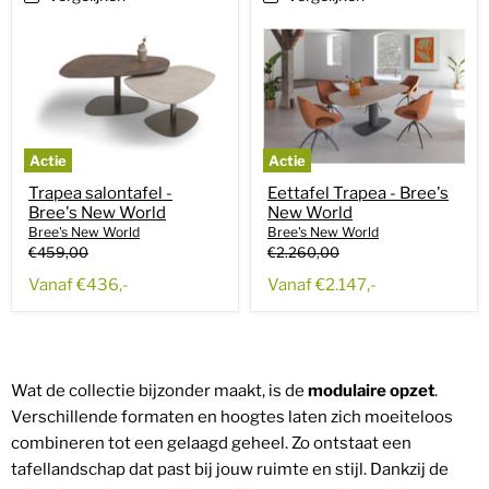
Actie
Actie
Trapea salontafel -
Eettafel Trapea - Bree's
Bree's New World
New World
Bree's New World
Bree's New World
Oorspronkelijke
Oorspronkelijke
€459,00
€2.260,00
prijs
prijs
Huidige
Huidige
Vanaf
€436,-
Vanaf
€2.147,-
prijs
prijs
Wat de collectie bijzonder maakt, is de
modulaire opzet
.
Verschillende formaten en hoogtes laten zich moeiteloos
combineren tot een gelaagd geheel. Zo ontstaat een
tafellandschap dat past bij jouw ruimte en stijl. Dankzij de