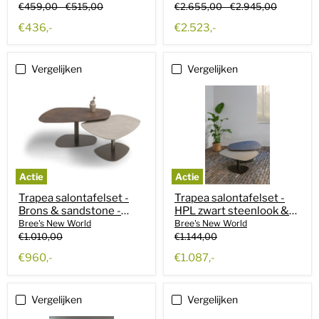
New World
Oorspronkelijke
Oorspronkelijke
Oorspronkelijke
Oorspronkelijke
€459,00
-
€515,00
€2.655,00
-
€2.945,00
prijs
prijs
prijs
prijs
€436,-
€2.523,-
Vergelijken
Vergelijken
Actie
Actie
Trapea salontafelset -
Trapea salontafelset -
Brons & sandstone -
HPL zwart steenlook &
Bree's New World
Fenix Beige - Bree's New
Bree's New World
Bree's New World
World
Oorspronkelijke
Oorspronkelijke
€1.010,00
€1.144,00
prijs
prijs
Huidige
Huidige
€960,-
€1.087,-
prijs
prijs
Vergelijken
Vergelijken