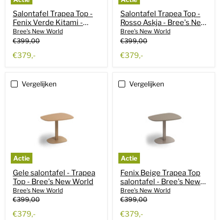
Salontafel Trapea Top -
Salontafel Trapea Top -
Fenix Verde Kitami -
Rosso Askja - Bree's New
Bree's New World
World
Bree's New World
Bree's New World
Oorspronkelijke
Oorspronkelijke
€399,00
€399,00
prijs
prijs
Huidige
Huidige
€379,-
€379,-
prijs
prijs
Vergelijken
Vergelijken
Actie
Actie
Gele salontafel - Trapea
Fenix Beige Trapea Top
Top - Bree's New World
salontafel - Bree's New
World
Bree's New World
Bree's New World
Oorspronkelijke
Oorspronkelijke
€399,00
€399,00
prijs
prijs
Huidige
Huidige
€379,-
€379,-