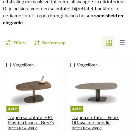
uitstraling en maakt ze tot echte blikvangers in elk interieur.
Of je nu kiest voor een salontafel, bijzettafel, banktafel of
eetkamertafel: Trapea brengt balans tussen
speelsheid en
elegantie
.
Filters
Sorteren op
Vergelijken
Vergelijken
Actie
Actie
Trapea salontafel HPL
Trapea eettafel – Fenix
Plastica brons – Bree's
Ottawa met anodic
New World
brown onderstel – Bree's
Bree's New World
Bree's New World