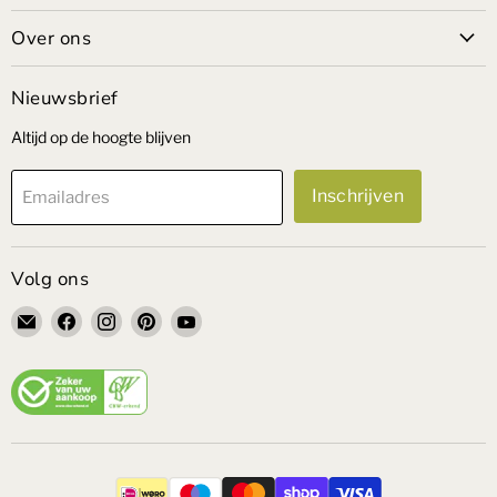
Over ons
Nieuwsbrief
Altijd op de hoogte blijven
Inschrijven
Emailadres
Volg ons
Email
Vind
Vind
Vind
Vind
VandePolMeubelen
ons
ons
ons
ons
op
op
op
op
Facebook
Instagram
Pinterest
YouTube