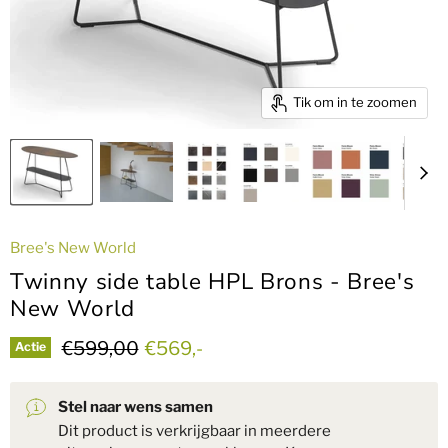
Tik om in te zoomen
Bree's New World
Twinny side table HPL Brons - Bree's
New World
Oorspronkelijke prijs
Huidige prijs
€599,00
€569,-
Actie
Stel naar wens samen
Dit product is verkrijgbaar in meerdere