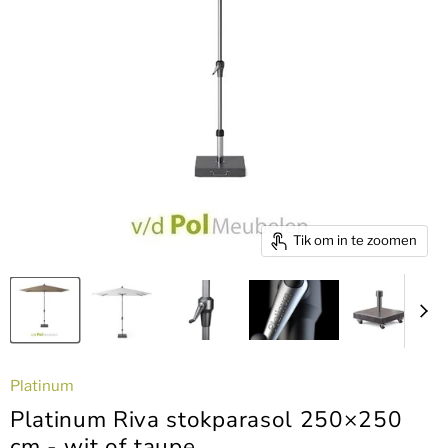
Tik om in te zoomen
Platinum
Platinum Riva stokparasol 250×250
cm - wit of taupe