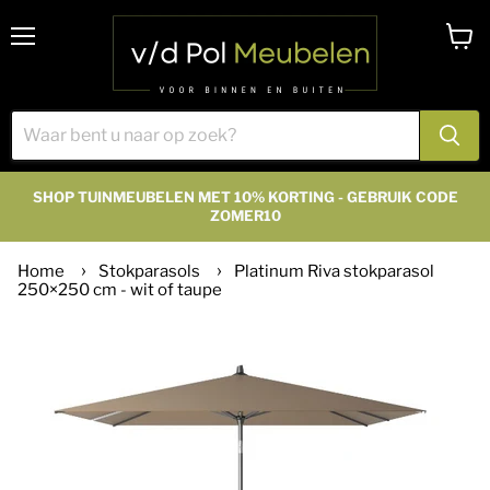
Menu
Winke
bekijk
SHOP TUINMEUBELEN MET 10% KORTING - GEBRUIK CODE
ZOMER10
Home
Stokparasols
Platinum Riva stokparasol
250×250 cm - wit of taupe