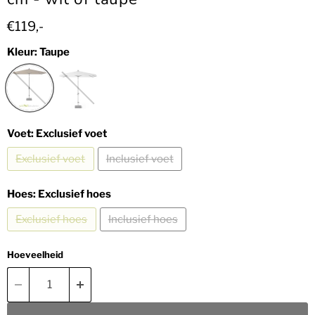
Huidige prijs
€119,-
Kleur:
Taupe
Voet:
Exclusief voet
Exclusief voet
Inclusief voet
Hoes:
Exclusief hoes
Exclusief hoes
Inclusief hoes
Hoeveelheid