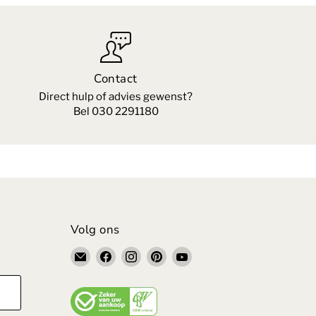
Contact
Direct hulp of advies gewenst?
Bel 030 2291180
Volg ons
Email
Vind
Vind
Vind
Vind
VandePolMeubelen
ons
ons
ons
ons
op
op
op
op
Facebook
Instagram
Pinterest
YouTube