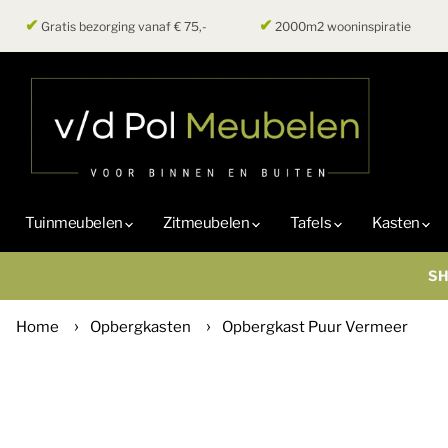
✔
✔
Gratis bezorging vanaf € 75,-
2000m2 wooninspiratie
Tuinmeubelen
Zitmeubelen
Tafels
Kasten
SH
Home
Opbergkasten
Opbergkast Puur Vermeer