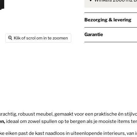
✔
Winkels 2000 m2 Bi
Bezorging & levering
Garantie
Klik of scrol om in te zoomen
chtig, robuust meubel, gemaakt voor een praktische én stijlvol
en,
ideaal om zowel spullen op te bergen als je mooiste items ten
jke eiken past de kast naadloos in uiteenlopende interieurs, van 