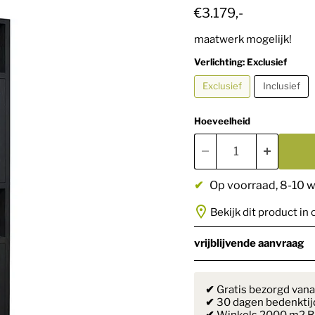
Huidige prijs
€3.179,-
maatwerk mogelijk!
Verlichting:
Exclusief
Exclusief
Inclusief
Hoeveelheid
✔
Op voorraad
, 8-10 
Bekijk dit product in 
vrijblijvende aanvraag
✔
Gratis bezorgd vana
✔
30 dagen bedenktij