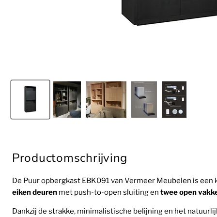
Productomschrijving
De Puur opbergkast EBK091 van Vermeer Meubelen is een kra
eiken deuren
met push-to-open sluiting en
twee open vakk
Dankzij de strakke, minimalistische belijning en het natuurli