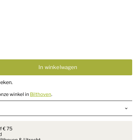
In winkelwagen
weken.
onze winkel in
Bilthoven
.
f € 75
d