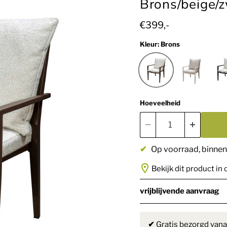
Brons/beige/
Huidige prijs
€399,-
Kleur:
Brons
Hoeveelheid
✔
Op voorraad
, binne
Bekijk dit product in 
vrijblijvende aanvraag
✔
Gratis bezorgd vana