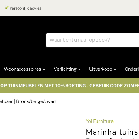
✔
Persoonlijk advies
Woonaccessoires
Verlichting
Uitverkoop
Onder
OP TUINMEUBELEN MET 10% KORTING - GEBRUIK CODE ZOME
pelbaar | Brons/beige/zwart
Yoi Furniture
Marinha tuins