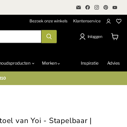
Email
Vind
Vind
Vind
Vind
VandePolMeubelen
ons
ons
ons
ons
op
op
op
op
Facebook
Instagram
Pinterest
You
Bezoek onze winkels
Klantenservice
Inloggen
Winkel
bekijke
houdsproducten
Merken
Inspiratie
Advies
R10
toel van Yoi - Stapelbaar |