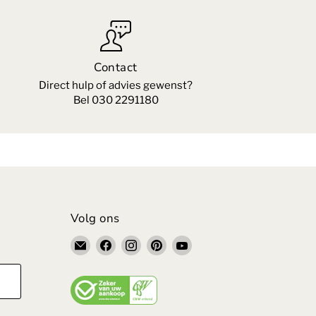
Contact
Direct hulp of advies gewenst?
Bel 030 2291180
Volg ons
Email
Vind
Vind
Vind
Vind
VandePolMeubelen
ons
ons
ons
ons
op
op
op
op
Facebook
Instagram
Pinterest
YouTube