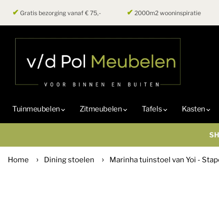
✔
✔
Gratis bezorging vanaf € 75,-
2000m2 wooninspiratie
Tuinmeubelen
Zitmeubelen
Tafels
Kasten
SH
Home
Dining stoelen
Marinha tuinstoel van Yoi - Sta