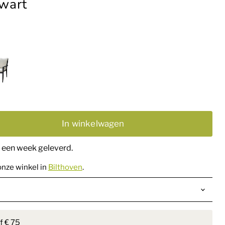
zwart
In winkelwagen
n een week geleverd.
onze winkel in
Bilthoven
.
f € 75