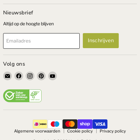
Nieuwsbrief
Altijd op de hoogte blijven
Inschrijven
Emailadres
Volg ons
Email
Vind
Vind
Vind
Vind
VandePolMeubelen
ons
ons
ons
ons
op
op
op
op
Facebook
Instagram
Pinterest
YouTube
Algemene voorwaarden
Cookie policy
Privacy policy