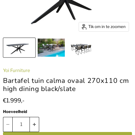
Tik om in te zoomen
Yoi Furniture
Bartafel tuin calma ovaal 270x110 cm
high dining black/slate
Huidige prijs
€1.999,-
Hoeveelheid