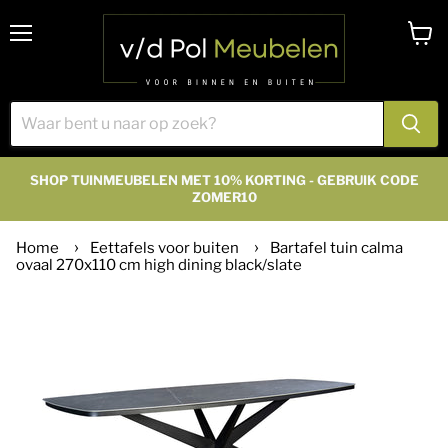
Menu
Winke
bekijk
SHOP TUINMEUBELEN MET 10% KORTING - GEBRUIK CODE
ZOMER10
Home
Eettafels voor buiten
Bartafel tuin calma
ovaal 270x110 cm high dining black/slate