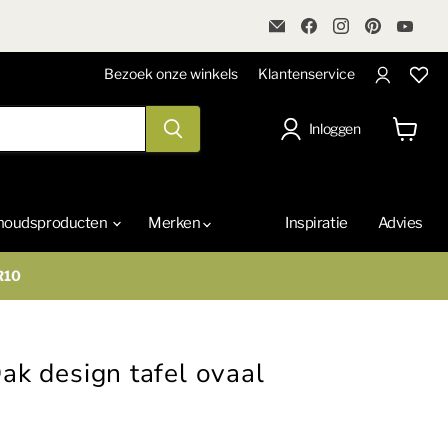
Email
Vind
Vind
Vind
Vind
VandePolMeubelen
ons
ons
ons
ons
op
op
op
op
Facebook
Instagram
Pinterest
You
Bezoek onze winkels
Klantenservice
Inloggen
Winkel
bekijke
houdsproducten
Merken
Inspiratie
Advies
R10
ak design tafel ovaal