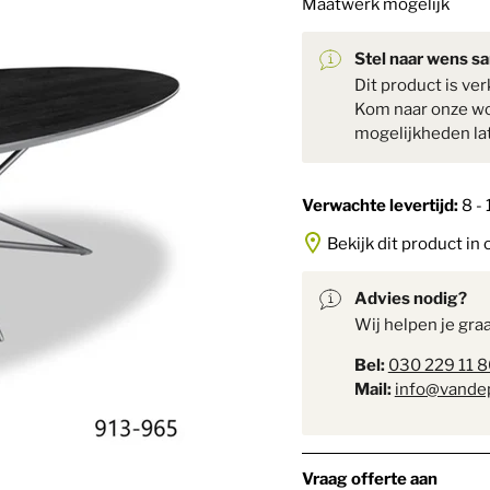
Maatwerk mogelijk
Stel naar wens s
Dit product is ve
Kom naar onze wo
mogelijkheden late
Verwachte levertijd:
8 -
Bekijk dit product in 
Advies nodig?
Wij helpen je gra
Bel:
030 229 11 8
Mail:
info@vande
Vraag offerte aan