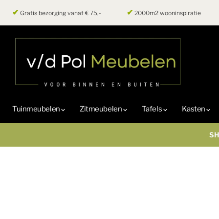
✔
✔
Gratis bezorging vanaf € 75,-
2000m2 wooninspiratie
Tuinmeubelen
Zitmeubelen
Tafels
Kasten
SH