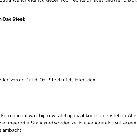
. Qua afwerking kunt u kiezen voor rechte of facetrand (verjongd)
h Oak Steel:
den van de Dutch Oak Steel tafels laten zien!
. Een concept waarbij u uw tafel op maat kunt samenstellen. All
nder meerprijs. Standaard worden ze licht geborsteld, wat ze een 
ds ambacht!