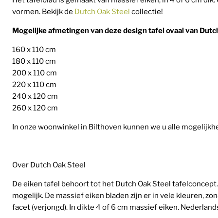
Het tafelblad is gemaakt van massief eiken, in 4 of 6 cm dik
vormen. Bekijk de
Dutch Oak Steel
collectie!
Mogelijke afmetingen van deze design tafel ovaal van Dutc
160 x 110 cm
180 x 110 cm
200 x 110 cm
220 x 110 cm
240 x 120 cm
260 x 120 cm
In onze woonwinkel in Bilthoven kunnen we u alle mogelijkhe
Over Dutch Oak Steel
De eiken tafel behoort tot het Dutch Oak Steel tafelconcept
mogelijk. De massief eiken bladen zijn er in vele kleuren, zo
facet (verjongd). In dikte 4 of 6 cm massief eiken. Nederlan