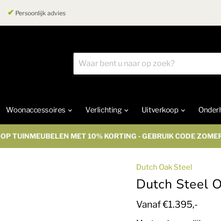
✔
Persoonlijk advies
Woonaccessoires
Verlichting
Uitverkoop
Onder
OP TUINMEUBELEN MET 10% KORTING - GEBRUIK CODE ZOME
Dutch Oak Steel
Dutch Steel O
Huidige prijs
Vanaf
€1.395,-