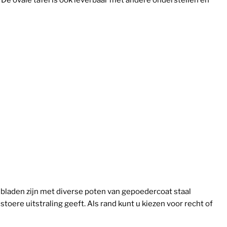
. De ovale tafel is ook leverbaar met andere onderstellen en
e bladen zijn met diverse poten van gepoedercoat staal
stoere uitstraling geeft. Als rand kunt u kiezen voor recht of