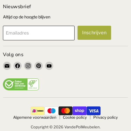
Nieuwsbrief
Altijd op de hoogte blijven
Inschrijven
Emailadres
Volg ons
Email
Vind
Vind
Vind
Vind
VandePolMeubelen
ons
ons
ons
ons
op
op
op
op
Facebook
Instagram
Pinterest
YouTube
Algemene voorwaarden
Cookie policy
Privacy policy
Copyright © 2026 VandePolMeubelen.