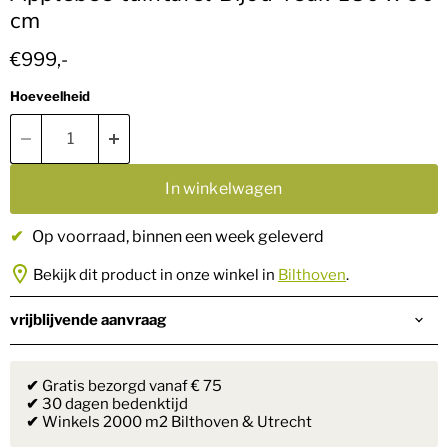
cm
Huidige prijs
€999,-
Hoeveelheid
In winkelwagen
✔
Op voorraad
, binnen een week geleverd
Bekijk dit product in onze winkel in
Bilthoven
.
vrijblijvende aanvraag
✔
Gratis bezorgd vanaf € 75
✔
30 dagen bedenktijd
✔
Winkels 2000 m2 Bilthoven & Utrecht