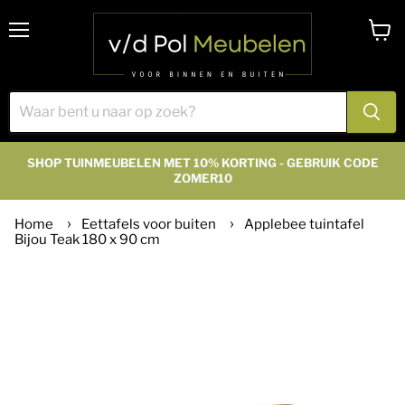
Menu
Winke
bekijk
SHOP TUINMEUBELEN MET 10% KORTING - GEBRUIK CODE
ZOMER10
Home
Eettafels voor buiten
Applebee tuintafel
Bijou Teak 180 x 90 cm