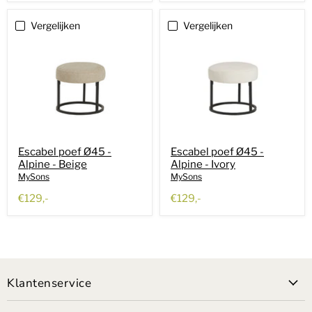
Vergelijken
Vergelijken
Escabel poef Ø45 -
Escabel poef Ø45 -
Alpine - Beige
Alpine - Ivory
MySons
MySons
€129,-
€129,-
Klantenservice