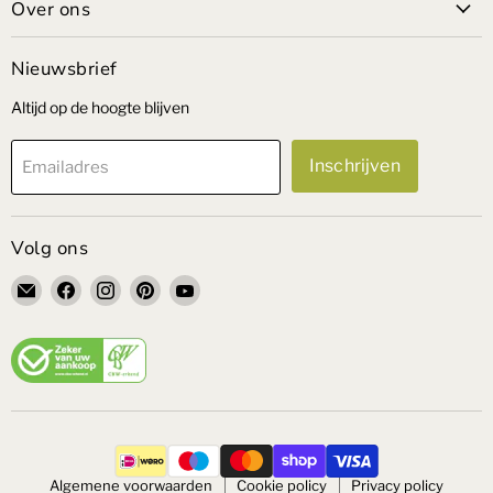
Over ons
Nieuwsbrief
Altijd op de hoogte blijven
Inschrijven
Emailadres
Volg ons
Email
Vind
Vind
Vind
Vind
VandePolMeubelen
ons
ons
ons
ons
op
op
op
op
Facebook
Instagram
Pinterest
YouTube
Algemene voorwaarden
Cookie policy
Privacy policy