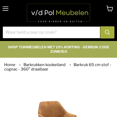
Menu
Winke
bekijk
SHOP TUINMEUBELEN MET 10% KORTING - GEBRUIK CODE
ZOMER10
Home
Barkrukken kookeiland
Barkruk 65 cm stof -
cognac - 360° draaibaar