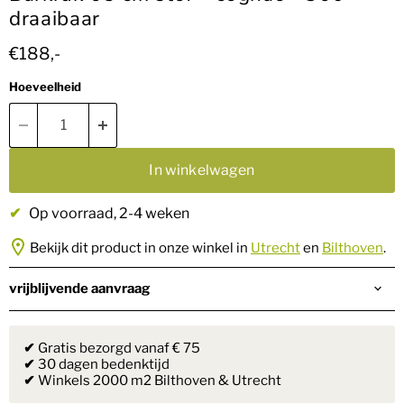
draaibaar
Huidige prijs
€188,-
Hoeveelheid
In winkelwagen
✔
Op voorraad
, 2-4 weken
Bekijk dit product in onze winkel in
Utrecht
en
Bilthoven
.
vrijblijvende aanvraag
✔
Gratis bezorgd vanaf € 75
✔
30 dagen bedenktijd
✔
Winkels 2000 m2 Bilthoven & Utrecht