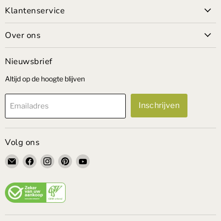
Klantenservice
Over ons
Nieuwsbrief
Altijd op de hoogte blijven
Inschrijven
Emailadres
Volg ons
Email
Vind
Vind
Vind
Vind
VandePolMeubelen
ons
ons
ons
ons
op
op
op
op
Facebook
Instagram
Pinterest
YouTube